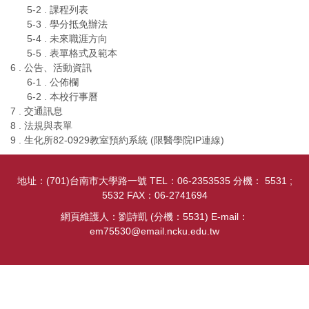
5-2 . 課程列表
5-3 . 學分抵免辦法
5-4 . 未來職涯方向
5-5 . 表單格式及範本
6 . 公告、活動資訊
6-1 . 公佈欄
6-2 . 本校行事曆
7 . 交通訊息
8 . 法規與表單
9 . 生化所82-0929教室預約系統 (限醫學院IP連線)
地址：(701)台南市大學路一號 TEL：06-2353535 分機： 5531 ;
5532 FAX：06-2741694
網頁維護人：劉詩凱 (分機：5531) E-mail：
em75530@email.ncku.edu.tw