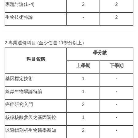
專題討論(1~4)
2
2
生物技術特論
-
2
2.專業選修科目 (至少任選 11學分以上）
學分數
科目名稱
上學期
下學期
基因標定技術
1
-
線蟲生物學論特論
1
-
癌症研究入門
2
-
核糖核酸參與之基因調控
1
-
以邏輯剖析生物醫學新知
2
-