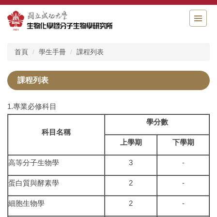
跳
到
主
要
內
首頁
學生手冊
課程列表
容
區
課程列表
1.專業必修科目
學分數
科目名稱
上學期
下學期
高等分子生物學
3
-
蛋白質與酵素學
2
-
細胞生物學
2
-