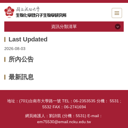
跳
到
主
要
資訊分類清單
內
容
資訊分類清單
區
2026-08-03
單位介紹
所內公告
課程資訊
最新訊息
師資專長
入學考試
地址：(701)台南市大學路一號 TEL：06-2353535 分機： 5531 ;
5532 FAX：06-2741694
學生手冊
網頁維護人：劉詩凱 (分機：5531) E-mail：
公告、活動資訊
em75530@email.ncku.edu.tw